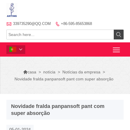

339735290@QQ.COM
+86-595-85653868




>
notícia
>
Notícias da empresa
>
casa
Novidade fralda panpansoft pant com super absorção
Novidade fralda panpansoft pant com
super absorção
05-01-2024