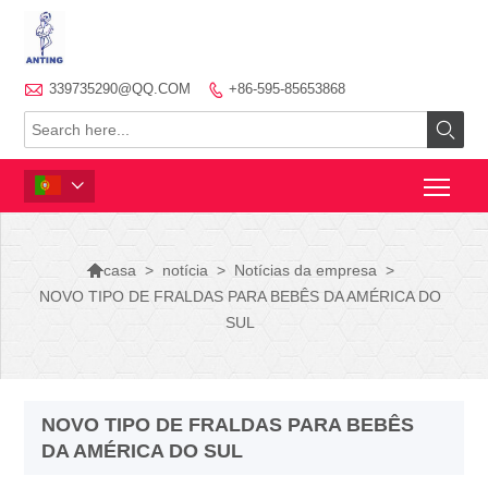

339735290@QQ.COM
+86-595-85653868




>
notícia
>
Notícias da empresa
>
casa
NOVO TIPO DE FRALDAS PARA BEBÊS DA AMÉRICA DO
SUL
NOVO TIPO DE FRALDAS PARA BEBÊS
DA AMÉRICA DO SUL